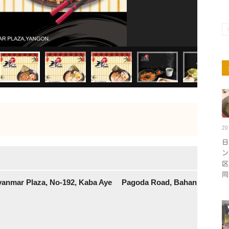
2
日
ン
区
同
Myanmar Plaza, No-192, Kaba Aye Pagoda Road, Bahan