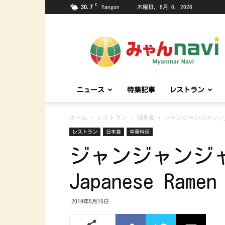
C
30.7
Yangon
木曜日, 8月 6, 2026
み
ゃ
ん
ナ
ビ
~Myanmar
ニュース
特集記事
レストラン
Navi~
ホーム
レストラン
日本食
ジャンジャンジャン／Jan
レストラン
日本食
中華料理
ジャンジャンジャン／
Japanese Ramen
2019年5月15日