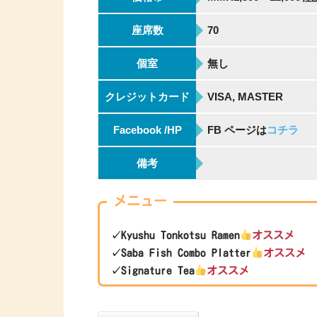
座席数
70
個室
無し
クレジットカード
VISA, MASTER
Facebook /HP
FB ページは
コチラ
備考
メニュー
✓Kyushu Tonkotsu Ramen
オススメ
✓Saba Fish Combo Platter
オススメ
✓Signature Tea
オススメ