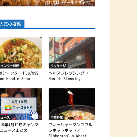
人気の投稿
ミャンマー料理
マッサージ
99シャンヌードル/999
ヘルスブレッシング /
an Noodle Shop
Health Blessing
ニュース
中華料理
019年4月10日ミャンマ
フィッシャーマンズワル
ニュースまとめ
フホットポット／
Fisherman’s Wharf