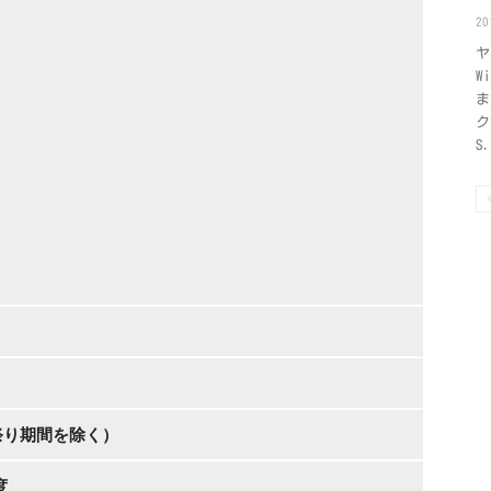
2
ヤ
W
ま
ク
S.
り期間を除く）
度