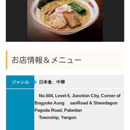
お店情報＆メニュー
ジャンル
日本食、中華
No.504, Level-5, Junction City, Corner of
Bogyoke Aung sanRoad & Shwedagon
Pagoda Road, Pabedan
Township, Yangon