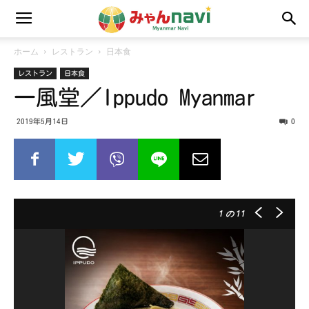
ホーム
レストラン
日本食
レストラン
日本食
一風堂／Ippudo Myanmar
2019年5月14日
0
1
の 11