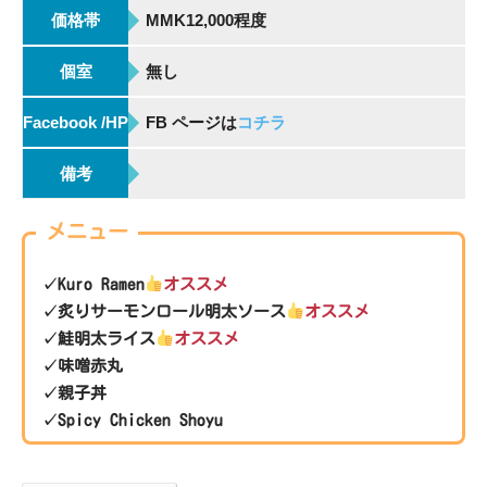
価格帯
MMK12,000程度
個室
無し
Facebook /HP
FB ページは
コチラ
備考
メニュー
✓Kuro Ramen
オススメ
✓炙りサーモンロール明太ソース
オススメ
✓鮭明太ライス
オススメ
✓味噌赤丸
✓親子丼
✓Spicy Chicken Shoyu