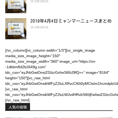
2019年4月5日
2019年4月4日ミャンマーニュースまとめ
2019年4月4日
[/vc_column][vc_column width=”1/3″][vc_single_image
media_size_image_height=”150″
media_size_image_width=”360″ image_url=”https://xn-
-1dkbm8d2b2649g.com”
tdc_css=”eyJhbGwiOnsiZGlzcGxheSI6IiJ9fQ==” image=”8164″
height=”150″][vc_raw_html
tdc_css=”eyJhbGwiOnsibWFyZ2luLXRvcCI6Ii0yMCIsIm1hcm
[vc_raw_html
tdc_css=”eyJhbGwiOnsibWFyZ2luLWJvdHRvbSI6IjEwIiwiZGl
[/vc_raw_html]
人気の投稿