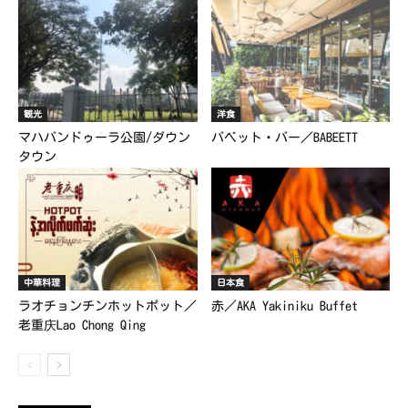
観光
洋食
マハバンドゥーラ公園/ダウン
バベット・バー／BABEETT
タウン
中華料理
日本食
ラオチョンチンホットポット／
赤／AKA Yakiniku Buffet
老重庆Lao Chong Qing