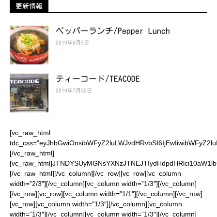
更新情報
ペッパーランチ/Pepper Lunch
2019年8月3日
ティーコード/TEACODE
2019年7月30日
[vc_raw_html
tdc_css=”eyJhbGwiOnsibWFyZ2luLWJvdHRvbSI6IjEwIiwibWF
[/vc_raw_html]
[vc_raw_html]JTNDYSUyMGNsYXNzJTNEJTIydHdpdHRlci10aW1
[/vc_raw_html][/vc_column][/vc_row][vc_row][vc_column
width=”2/3″][/vc_column][vc_column width=”1/3″][/vc_column]
[/vc_row][vc_row][vc_column width=”1/1″][/vc_column][/vc_row]
[vc_row][vc_column width=”1/3″][/vc_column][vc_column
width=”1/3″][/vc_column][vc_column width=”1/3″][/vc_column]