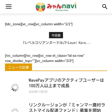
[tdc_zone][vc_row][vc_column width=”1/1″]
今話題
7レベルコリアンヌードル/7-Level Kore...
[/vc_column][/vc_row][vc_row el_class=”td-ss-row”
row_divider_top=””][vc_column width=”2/3″]
ニュース記事
WavePayアプリのアクティブユーザーは
100万人以上まで成長
2020年11月2日
リンクルージョンが「ミャンマー農村ラ
ストマイル配達ファンド」募集を開始