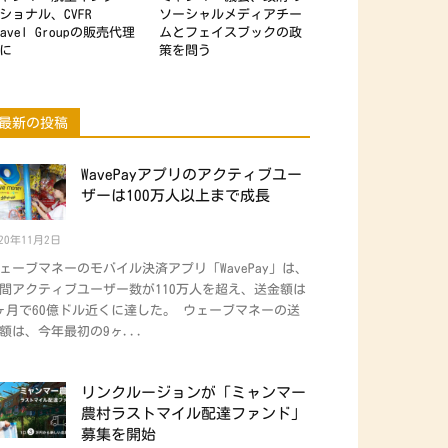
ショナル、CVFR
ソーシャルメディアチー
ravel Groupの販売代理
ムとフェイスブックの政
に
策を問う
最新の投稿
WavePayアプリのアクティブユー
ザーは100万人以上まで成長
020年11月2日
ェーブマネーのモバイル決済アプリ「WavePay」は、
間アクティブユーザー数が110万人を超え、送金額は
ヶ月で60億ドル近くに達した。 ウェーブマネーの送
額は、今年最初の9ヶ...
リンクルージョンが「ミャンマー
農村ラストマイル配達ファンド」
募集を開始