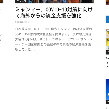
ニュース
ャ
ミャンマー、COVID-19対策に向け
ッ
て海外からの資金支援を強化
2020年8月27日
日本政府は、COVID-19に伴うミャンマーの経済支援の
ため、450億円の緊急資金を提供する。 茂木敏充外務
ィ
大臣は8月24日、ネピドーでのドー・アウン・サン・ス
ク
ー・チー国家顧問との会談の中で緊急の経済支援を表
認
明した。こ...
W
ィ
上
ミ