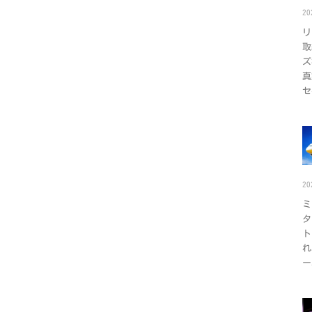
2
リ
取
ズ
真
セ
2
ミ
タ
ト
れ
ー