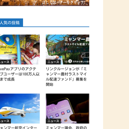
人気の投稿
ニュース
ニュース
avePayアプリのアクテ
リンクルージョンが「ミ
ブユーザーは100万人以
ャンマー農村ラストマイ
まで成長
ル配達ファンド」募集を
開始
ニュース
ニュース
ャンマー航空インター
ミャンマー議会、政府の