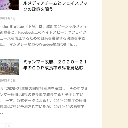
ルメディアチームとフェイスブッ
クの政策を問う
020年9月4日
yithu Hluttaw（下院）は、政府のソーシャルメディ
監視員と、Facebook上のヘイトスピーチやフェイク
ュースを防止するための政策を議論する決議を承認
た。 マンダレー地方のPyawbwe地域のU Th...
ミャンマー政府、２０２０－２１
年のＧＤＰ成長率６％を見込む
020年9月2日
会は2020-21年度の国家計画法を承認し、その中でミ
ンマー経済は6％の成長率で成長すると予測してい
。 一方、公式データによると、2019-20年度の経済
長率は7％と予測されていたが、COVID-19の影響で
..