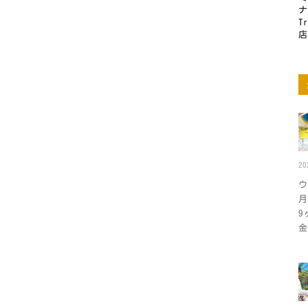
ナ
T
店
2
ウ
月
9
金