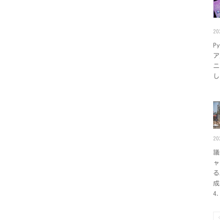
2
P
ア
ニ
し
2
議
ャ
る
成
4.