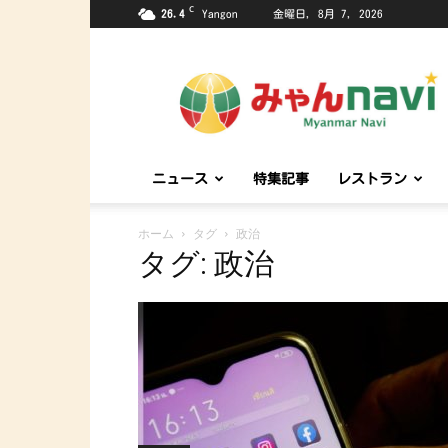
C
26.4
Yangon
金曜日, 8月 7, 2026
み
ゃ
ん
ナ
ビ
~Myanmar
ニュース
特集記事
レストラン
Navi~
ホーム
タグ
政治
タグ: 政治