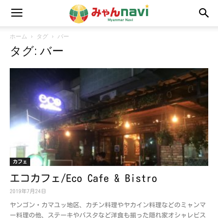
ホーム
タグ
バー
タグ: バー
カフェ
エコカフェ/Eco Cafe & Bistro
2019年7月24日
ヤンゴン・カマユッ地区、カチン料理やヤカイン料理などのミャンマ
ー料理の他、ステーキやパスタなど洋食も揃った隠れ家オシャレビス